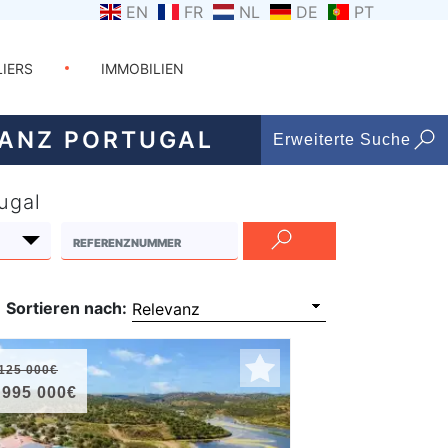
EN
FR
NL
DE
PT
LIERS
IMMOBILIEN
GANZ PORTUGAL
Erweiterte Suche
ugal
Sortieren nach:
125 000€
 995 000€