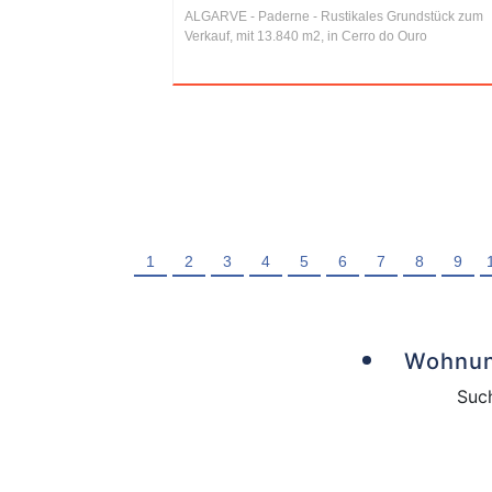
ALGARVE - Paderne - Rustikales Grundstück zum
Verkauf, mit 13.840 m2, in Cerro do Ouro
1
2
3
4
5
6
7
8
9
Wohnun
Such