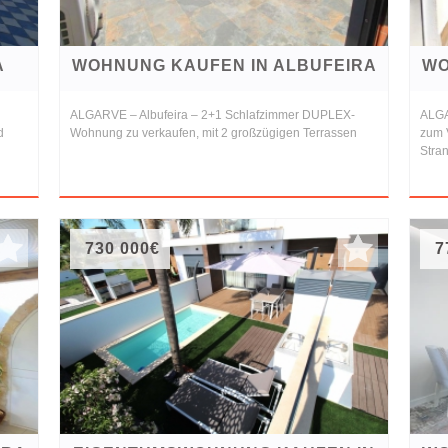
A
WOHNUNG KAUFEN IN ALBUFEIRA
WO
ALGARVE – Albufeira – 2+1 Schlafzimmer DUPLEX-
ALGA
d
Wohnung zu verkaufen, mit 2 großzügigen Terrassen
zum 
Stra
730 000€
7