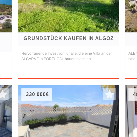
GRUNDSTÜCK KAUFEN IN ALGOZ
Hervorragende Investition für alle, die eine Villa an der
ALEN
ALGARVE in PORTUGAL bauen möchten:
sale,
330 000€
4