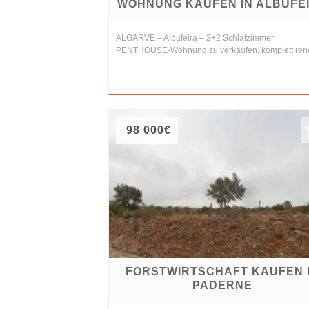
WOHNUNG KAUFEN IN ALBUFE
ALGARVE – Albufeira – 2+2 Schlafzimmer
PENTHOUSE-Wohnung zu verkaufen, komplett reno
98 000€
FORSTWIRTSCHAFT KAUFEN 
PADERNE