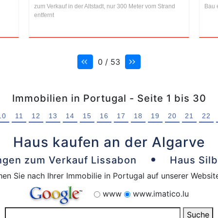
zum Verkauf in der Altstadt, nur 300 Meter vom Strand
Bau 
entfernt
0 / 53
Immobilien in Portugal - Seite 1 bis 30
10
11
12
13
14
15
16
17
18
19
20
21
22
Haus kaufen an der Algarve
gen zum Verkauf Lissabon
Haus Sil
en Sie nach Ihrer Immobilie in Portugal auf unserer Websit
www
www.imatico.lu