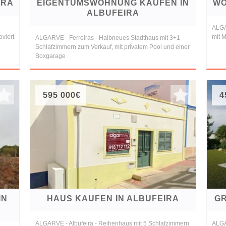
IRA
EIGENTUMSWOHNUNG KAUFEN IN
WO
ALBUFEIRA
ALGA
viert
mit M
ALGARVE - Ferreiras - Halbneues Stadthaus mit 3+1
Schlafzimmern zum Verkauf, mit privatem Pool und einer
Boxgarage
595 000€
4
IN
HAUS KAUFEN IN ALBUFEIRA
GR
ALGARVE - Albufeira - Reihenhaus mit 5 Schlafzimmern
ALGA