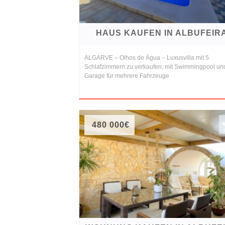
HAUS KAUFEN IN ALBUFEIR
ALGARVE – Olhos de Água – Luxusvilla mit 5
Schlafzimmern zu verkaufen, mit Swimmingpool un
Garage für mehrere Fahrzeuge
480 000€