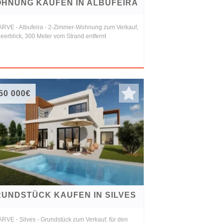
HNUNG KAUFEN IN ALBUFEIRA
RVE - Albufeira - 2-Zimmer-Wohnung zum Verkauf,
eerblick, 300 Meter vom Strand entfernt
50 000€
UNDSTÜCK KAUFEN IN SILVES
RVE - Silves - Grundstück zum Verkauf, für den