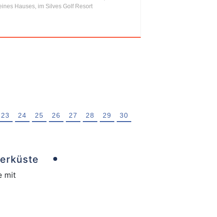
eines Hauses, im Silves Golf Resort
23
24
25
26
27
28
29
30
berküste
e mit