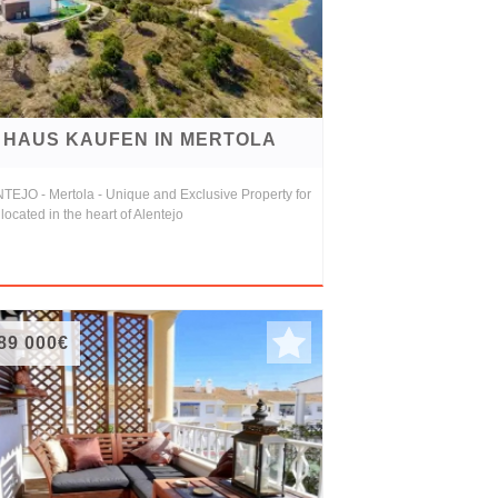
HAUS KAUFEN IN MERTOLA
TEJO - Mertola - Unique and Exclusive Property for
 located in the heart of Alentejo
89 000€