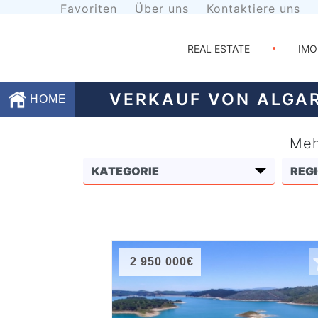
Favoriten
Über uns
Kontaktiere uns
REAL ESTATE
IMO
VERKAUF VON ALGA
HOME
Meh
Favoriten
Über
uns
Kontaktiere
uns
2 950 000€
Geschäftsbedingungen