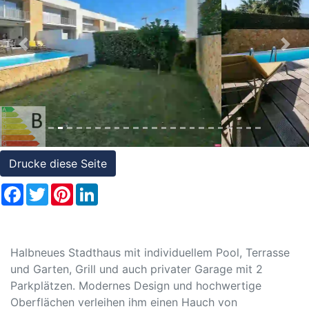
Referenzen
Immobilien
Previous
Nex
und
Steuerrecht
Drucke diese Seite
Facebook
Twitter
Pinterest
LinkedIn
Halbneues Stadthaus mit individuellem Pool, Terrasse
und Garten, Grill und auch privater Garage mit 2
Parkplätzen. Modernes Design und hochwertige
Oberflächen verleihen ihm einen Hauch von