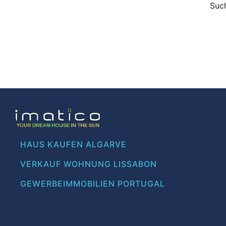
Such
HAUS KAUFEN ALGARVE
VERKAUF WOHNUNG LISSABON
GEWERBEIMMOBILIEN PORTUGAL