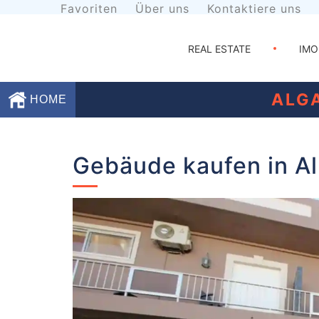
Favoriten
Über uns
Kontaktiere uns
REAL ESTATE
IMO
ALG
HOME
Favoriten
Gebäude kaufen in Al
Über
uns
Kontaktiere
uns
Geschäftsbedingungen