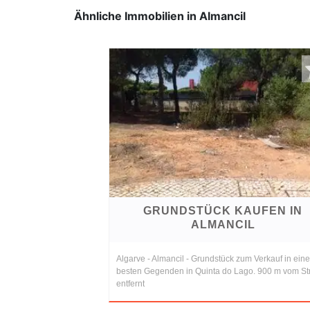
Ähnliche Immobilien in Almancil
GRUNDSTÜCK KAUFEN IN
ALMANCIL
Algarve - Almancil - Grundstück zum Verkauf in eine
besten Gegenden in Quinta do Lago. 900 m vom St
entfernt