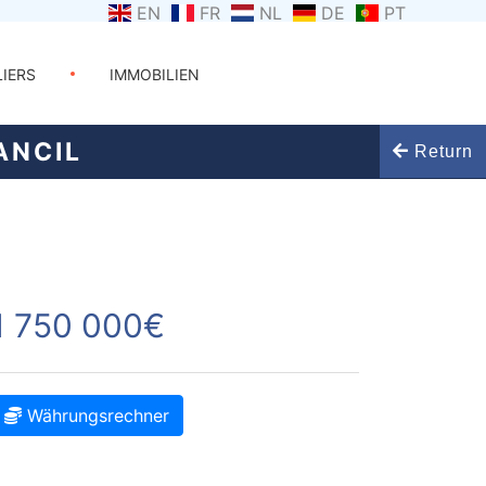
EN
FR
NL
DE
PT
LIERS
IMMOBILIEN
ANCIL
Return
1 750 000€
Währungsrechner