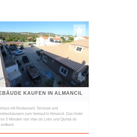
EBÄUDE KAUFEN IN ALMANCIL
ehaus mit Restaurant, Terrasse und
amilienhäusern zum Verkauf in Almancil. Das Hotel
 nur 5 Minuten von Vale do Lobo und Quinta do
entfernt.