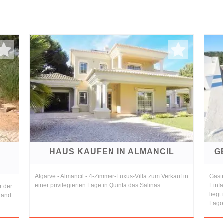
HAUS KAUFEN IN ALMANCIL
G
Algarve - Almancil - 4-Zimmer-Luxus-Villa zum Verkauf in
Gäst
einer privilegierten Lage in Quinta das Salinas
Einf
r der
liegt
rand
Lago 