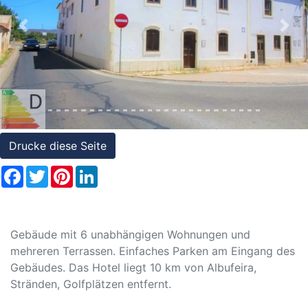
Referenzen
Previous
Nex
Immobilien
und
Steuerrecht
Drucke diese Seite
Facebook
Twitter
Pinterest
LinkedIn
Gebäude mit 6 unabhängigen Wohnungen und
mehreren Terrassen. Einfaches Parken am Eingang des
Gebäudes. Das Hotel liegt 10 km von Albufeira,
Stränden, Golfplätzen entfernt.