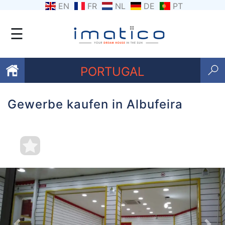
EN
FR
NL
DE
PT
☰
PORTUGAL
Gewerbe kaufen in Albufeira
Favoriten
Über
uns
Kontaktiere
uns
Geschäftsbedingungen