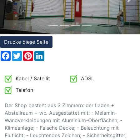
Referenzen
Previous
Nex
Immobilien
und
Steuerrecht
Drucke diese Seite
Facebook
Twitter
Pinterest
LinkedIn
Kabel / Satellit
ADSL
Telefon
Der Shop besteht aus 3 Zimmern: der Laden +
Abstellraum + wc. Ausgestattet mit: - Melamin-
Wandverkleidungen mit Aluminium-Oberflächen; -
Klimaanlage; - Falsche Decke; - Beleuchtung mit
Flutlicht; - Leuchtendes Zeichen; - Sicherheitsgitter;