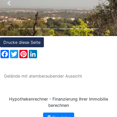
Referenzen
Previous
Nex
Immobilien
und
Steuerrecht
Drucke diese Seite
Facebook
Twitter
Pinterest
LinkedIn
Gelände mit atemberaubender Aussicht
Hypothekenrechner - Finanzierung Ihrer Immobilie
berechnen