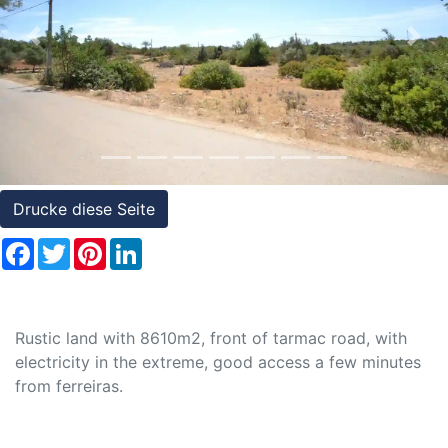
Referenzen
Previous
Nex
Immobilien
und
Steuerrecht
Drucke diese Seite
Facebook
Twitter
Pinterest
LinkedIn
Rustic land with 8610m2, front of tarmac road, with
electricity in the extreme, good access a few minutes
from ferreiras.