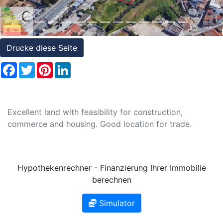
Referenzen
Immobilien
und
Drucke diese Seite
Steuerrecht
Facebook
Twitter
Pinterest
LinkedIn
Excellent land with feasibility for construction,
commerce and housing. Good location for trade.
Hypothekenrechner - Finanzierung Ihrer Immobilie
berechnen
Simulator