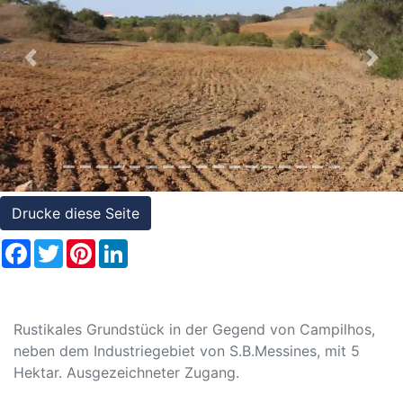
Referenzen
Immobilien
Previous
Nex
und
Steuerrecht
Drucke diese Seite
Facebook
Twitter
Pinterest
LinkedIn
Rustikales Grundstück in der Gegend von Campilhos,
neben dem Industriegebiet von S.B.Messines, mit 5
Hektar. Ausgezeichneter Zugang.