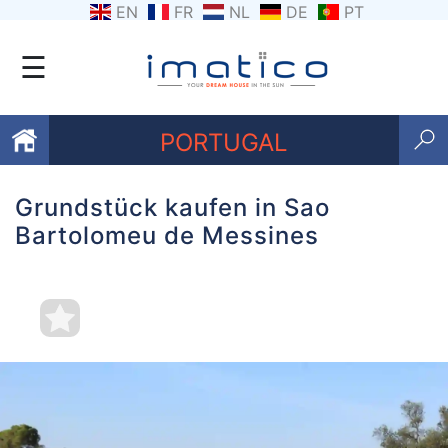
EN
FR
NL
DE
PT
☰
PORTUGAL
Grundstück kaufen in Sao
Favoriten
Bartolomeu de Messines
Über
uns
Kontaktiere
uns
Geschäftsbedingungen