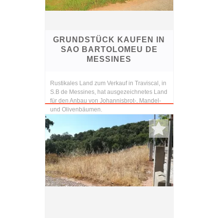
GRUNDSTÜCK KAUFEN IN
SAO BARTOLOMEU DE
MESSINES
Rustikales Land zum Verkauf in Traviscal, in
S.B de Messines, hat ausgezeichnetes Land
für den Anbau von Johannisbrot-, Mandel-
und Olivenbäumen.