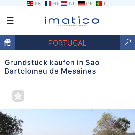
EN
FR
NL
DE
PT
☰
PORTUGAL
Grundstück kaufen in Sao
Favoriten
Bartolomeu de Messines
Über
uns
Kontaktiere
uns
Geschäftsbedingungen