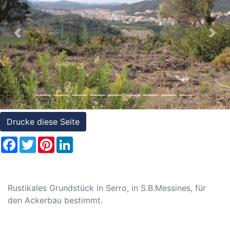
Referenzen
Immobilien
Previous
Nex
und
Steuerrecht
Drucke diese Seite
Facebook
Twitter
Pinterest
LinkedIn
Rustikales Grundstück in Serro, in S.B.Messines, für
den Ackerbau bestimmt.