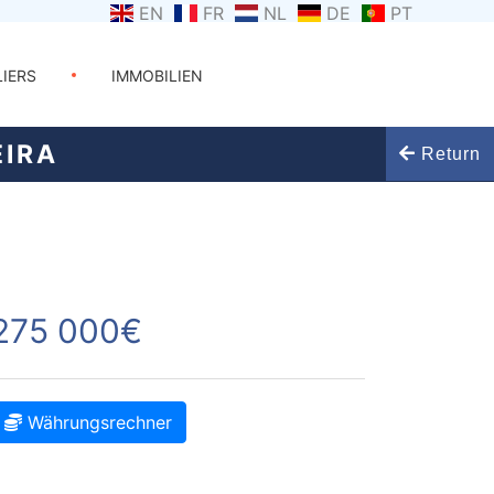
EN
FR
NL
DE
PT
LIERS
IMMOBILIEN
EIRA
Return
275 000€
Währungsrechner