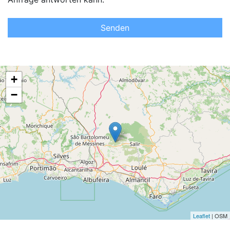
Senden
+
−
Leaflet
| OSM