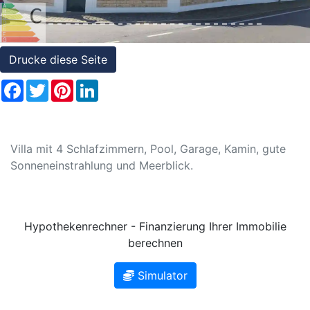
Referenzen
Immobilien
und
Drucke diese Seite
Steuerrecht
Facebook
Twitter
Pinterest
LinkedIn
Villa mit 4 Schlafzimmern, Pool, Garage, Kamin, gute
Sonneneinstrahlung und Meerblick.
Hypothekenrechner - Finanzierung Ihrer Immobilie
berechnen
Simulator