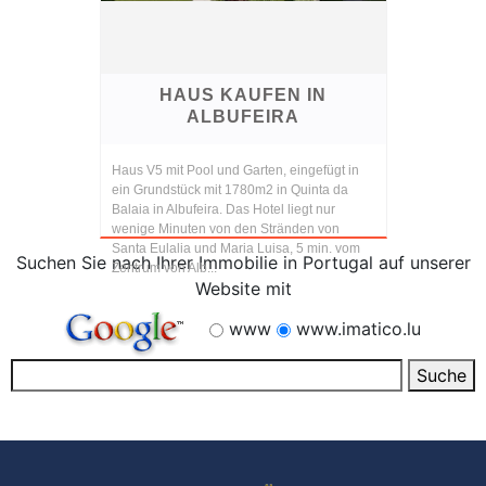
HAUS KAUFEN IN
ALBUFEIRA
Haus V5 mit Pool und Garten, eingefügt in
ein Grundstück mit 1780m2 in Quinta da
Balaia in Albufeira. Das Hotel liegt nur
wenige Minuten von den Stränden von
Santa Eulalia und Maria Luisa, 5 min. vom
Suchen Sie nach Ihrer Immobilie in Portugal auf unserer
Zentrum von Alb...
Website mit
www
www.imatico.lu