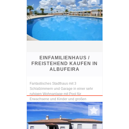
EINFAMILIENHAUS /
FREISTEHEND KAUFEN IN
ALBUFEIRA
Fantastisches Stadthaus mit 3
Schlafzimmern und Garage in einer sehr
ruhigen Wohnanlage mit Pool für
Erwachsene und Kinder und großen
Grünflächen. Bestehend aus Erdgeschoss
mit moderner Küche, Service-Bad, großem
Wo...