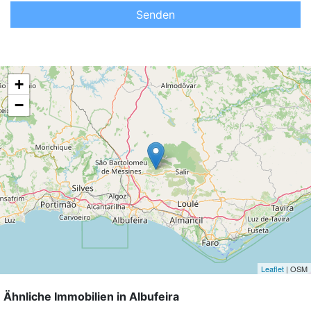
Senden
+
−
Leaflet
| OSM
Ähnliche Immobilien in Albufeira