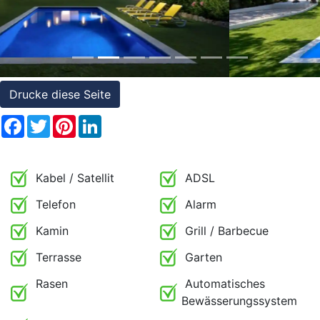
Referenzen
Immobilien
und
Steuerrecht
Drucke diese Seite
Facebook
Twitter
Pinterest
LinkedIn
Kabel / Satellit
ADSL
Telefon
Alarm
Kamin
Grill / Barbecue
Terrasse
Garten
Rasen
Automatisches
Bewässerungssystem