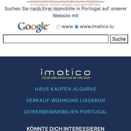
in Albufeira, einem ruhigen und gemütlichen
Suchen Sie nach Ihrer Immobilie in Portugal auf unserer
Ort, etwa 5 Gehmin...
Website mit
www
www.imatico.lu
HAUS KAUFEN ALGARVE
VERKAUF WOHNUNG LISSABON
GEWERBEIMMOBILIEN PORTUGAL
KÖNNTE DICH INTERESSIEREN