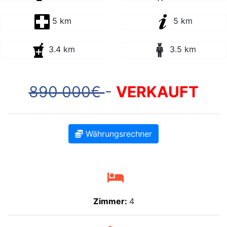
5 km
5 km
3.4 km
3.5 km
890 000€
-
VERKAUFT
Währungsrechner
Zimmer:
4