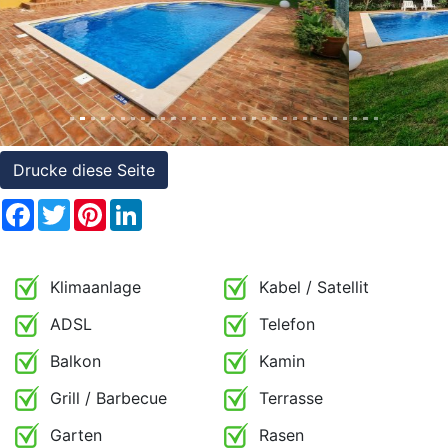
Referenzen
Immobilien
und
Steuerrecht
Drucke diese Seite
Facebook
Twitter
Pinterest
LinkedIn
Klimaanlage
Kabel / Satellit
ADSL
Telefon
Balkon
Kamin
Grill / Barbecue
Terrasse
Garten
Rasen