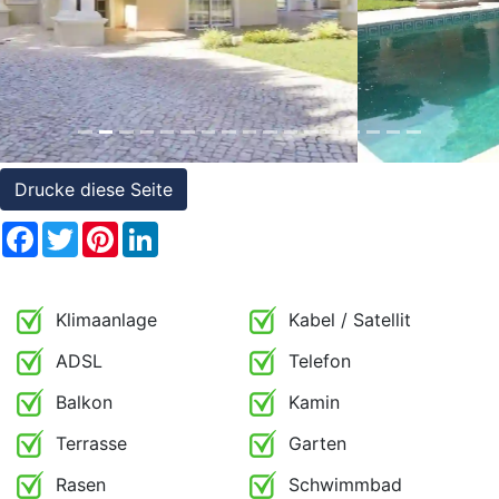
Referenzen
Immobilien
und
Steuerrecht
Drucke diese Seite
Facebook
Twitter
Pinterest
LinkedIn
Klimaanlage
Kabel / Satellit
ADSL
Telefon
Balkon
Kamin
Terrasse
Garten
Rasen
Schwimmbad