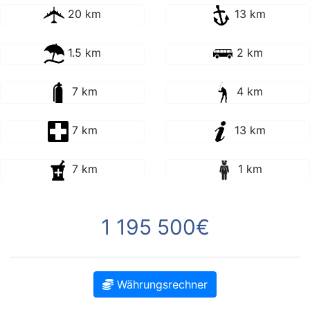
20 km
13 km
1.5 km
2 km
7 km
4 km
7 km
13 km
7 km
1 km
1 195 500€
Währungsrechner