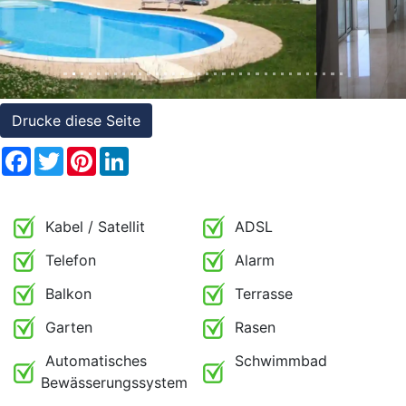
Referenzen
Immobilien
und
Steuerrecht
Drucke diese Seite
Facebook
Twitter
Pinterest
LinkedIn
Kabel / Satellit
ADSL
Telefon
Alarm
Balkon
Terrasse
Garten
Rasen
Automatisches
Schwimmbad
Bewässerungssystem