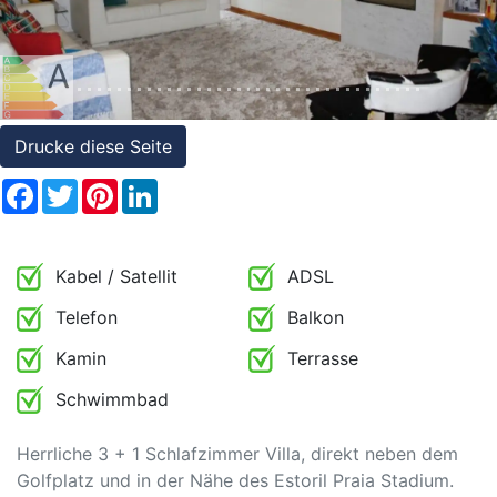
Referenzen
Immobilien
und
Steuerrecht
Drucke diese Seite
Facebook
Twitter
Pinterest
LinkedIn
Kabel / Satellit
ADSL
Telefon
Balkon
Kamin
Terrasse
Schwimmbad
Herrliche 3 + 1 Schlafzimmer Villa, direkt neben dem
Golfplatz und in der Nähe des Estoril Praia Stadium.