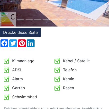
Referenzen
Immobilien
und
Steuerrecht
Drucke diese Seite
Facebook
Twitter
Pinterest
LinkedIn
Klimaanlage
Kabel / Satellit
ADSL
Telefon
Alarm
Kamin
Garten
Rasen
Schwimmbad
Schöne einstöckige Villa mit traditioneller Architektur,