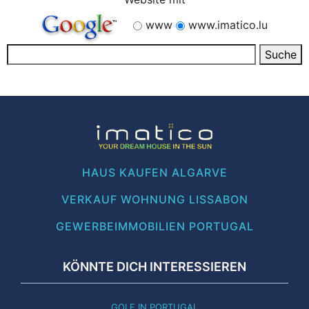
www
www.imatico.lu
HAUS KAUFEN ALGARVE
VERKAUF WOHNUNG LISSABON
GEWERBEIMMOBILIEN PORTUGAL
KÖNNTE DICH INTERESSIEREN
GOLF IN PORTUGAL