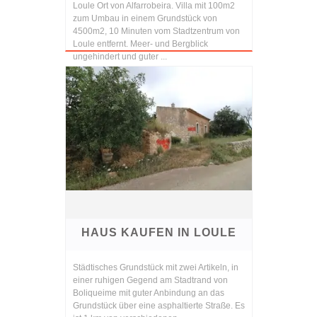
Loule Ort von Alfarrobeira. Villa mit 100m2
zum Umbau in einem Grundstück von
4500m2, 10 Minuten vom Stadtzentrum von
Loule entfernt. Meer- und Bergblick
ungehindert und guter ...
HAUS KAUFEN IN LOULE
Städtisches Grundstück mit zwei Artikeln, in
einer ruhigen Gegend am Stadtrand von
Boliqueime mit guter Anbindung an das
Grundstück über eine asphaltierte Straße. Es