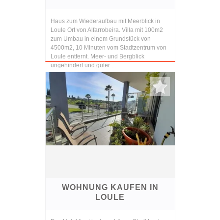
Haus zum Wiederaufbau mit Meerblick in
Loule Ort von Alfarrobeira. Villa mit 100m2
zum Umbau in einem Grundstück von
4500m2, 10 Minuten vom Stadtzentrum von
Loule entfernt. Meer- und Bergblick
ungehindert und guter ...
WOHNUNG KAUFEN IN
LOULE