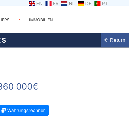
EN
FR
NL
DE
PT
LIERS
IMMOBILIEN
ES
Return
360 000€
Währungsrechner