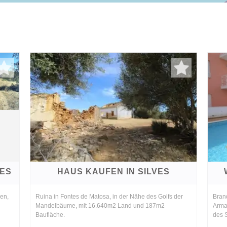
VES
HAUS KAUFEN IN SILVES
men,
Ruina in Fontes de Matosa, in der Nähe des Golfs der
Bran
Mandelbäume, mit 16.640m2 Land und 187m2
Armac
Baufläche.
des 