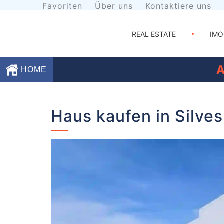
Favoriten
Über uns
Kontaktiere uns
REAL ESTATE
IMO
HOME
Favoriten
Haus kaufen in Silves
Über
uns
Kontaktiere
uns
Geschäftsbedingungen