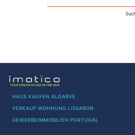
Such
HAUS KAUFEN ALGARVE
VERKAUF WOHNUNG LISSABON
GEWERBEIMMOBILIEN PORTUGAL