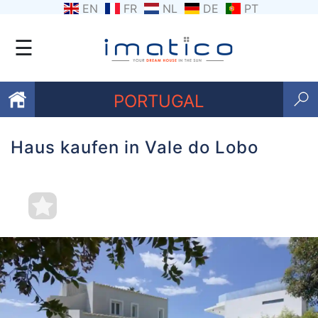
EN
FR
NL
DE
PT
☰
PORTUGAL
Haus kaufen in Vale do Lobo
Favoriten
Über
uns
Kontaktiere
uns
Geschäftsbedingungen