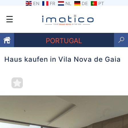
EN
FR
NL
DE
PT
☰
PORTUGAL
Haus kaufen in Vila Nova de Gaia
Favoriten
Über
uns
Kontaktiere
uns
Geschäftsbedingungen