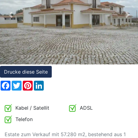
Referenzen
Immobilien
Previous
Nex
und
Steuerrecht
Drucke diese Seite
Facebook
Twitter
Pinterest
LinkedIn
Kabel / Satellit
ADSL
Telefon
Estate zum Verkauf mit 57.280 m2, bestehend aus 1