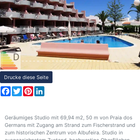
Referenzen
Immobilien
Previous
Nex
und
Steuerrecht
Drucke diese Seite
Facebook
Twitter
Pinterest
LinkedIn
Geräumiges Studio mit 69,94 m2, 50 m von Praia dos
Germans mit Zugang am Strand zum Fischerstrand und
zum historischen Zentrum von Albufeira. Studio in
ausgezeichnetem Zustand, hochwertige Oberflächen,