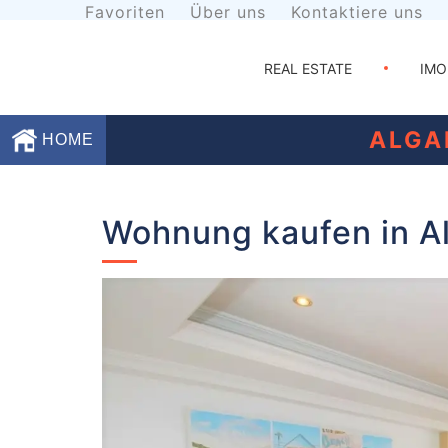
Favoriten
Über uns
Kontaktiere uns
REAL ESTATE
IMO
ALGA
HOME
Favoriten
Wohnung kaufen in Al
Über
uns
Kontaktiere
uns
Geschäftsbedingungen