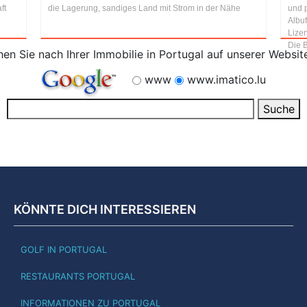
ft
die Lagerung, sandiges Land mit Strom in der Nähe
und 
Albuf
Lize
Die B
en Sie nach Ihrer Immobilie in Portugal auf unserer Websit
www
www.imatico.lu
KÖNNTE DICH INTERESSIEREN
GOLF IN PORTUGAL
RESTAURANTS PORTUGAL
INFORMATIONEN ZU PORTUGAL