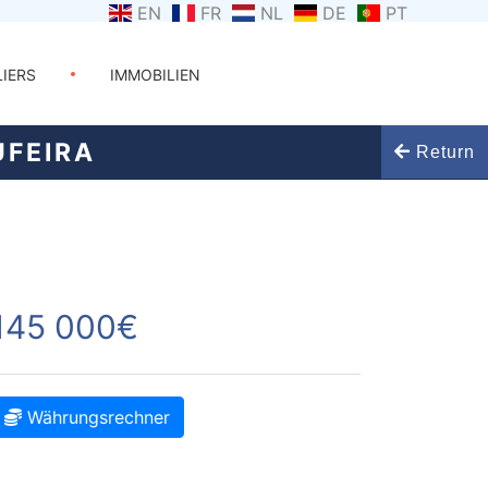
EN
FR
NL
DE
PT
LIERS
IMMOBILIEN
FEIRA
Return
145 000€
Währungsrechner