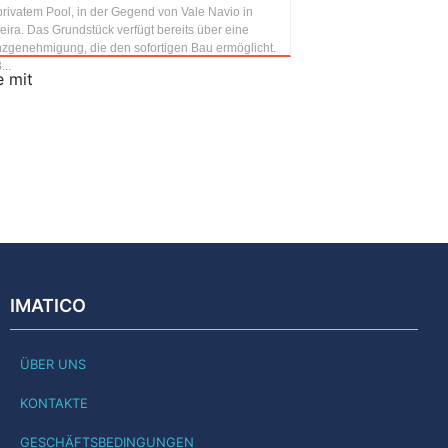
privatem Pool, in der Gegend von Vale Navio in
eira. Das Grundstück verfügt bereits über eine
nzgenehmigung, die den sofortigen Bau ermöglicht.
...
e mit
IMATICO
ÜBER UNS
KONTAKTE
GESCHÄFTSBEDINGUNGEN