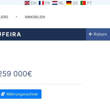
EN
FR
NL
DE
PT
LIERS
IMMOBILIEN
FEIRA
Return
259 000€
Währungsrechner