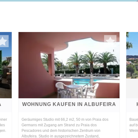
A
WOHNUNG KAUFEN IN ALBUFEIRA
einer
Geräumiges Studio mit 66,2 m2, 50 m von Praia dos
Baue
des
Germans mit Zugang am Strand zu Praia dos
auf b
gen.
Pescadores und dem historischen Zentrum von
Wein
Albufeira. Studio in ausgezeichnetem Zustand,