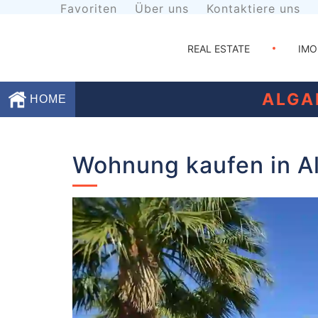
Favoriten
Über uns
Kontaktiere uns
REAL ESTATE
IMO
ALGA
HOME
Favoriten
Wohnung kaufen in Al
Über
uns
Kontaktiere
uns
Geschäftsbedingungen