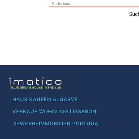
Badezimm...
Such
HAUS KAUFEN ALGARVE
VERKAUF WOHNUNG LISSABON
GEWERBEIMMOBILIEN PORTUGAL