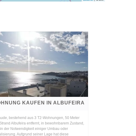
HNUNG KAUFEN IN ALBUFEIRA
ude, bestehend aus 3 T2-Wohnungen, 50 Meter
Strand Albufeira entfernt, in bewohnbarem Zustand,
 in der Notwendigkeit einiger Umbau oder
lisierung. Aufgrund seiner Lage hat diese