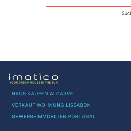
Such
HAUS KAUFEN ALGARVE
VERKAUF WOHNUNG LISSABON
GEWERBEIMMOBILIEN PORTUGAL