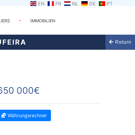
EN
FR
NL
DE
PT
LIERS
IMMOBILIEN
FEIRA
Return
650 000€
Währungsrechner