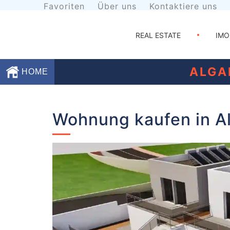
Favoriten
Über uns
Kontaktiere uns
REAL ESTATE
IMO
ALGA
HOME
Favoriten
Wohnung kaufen in Al
Über
uns
Kontaktiere
uns
Geschäftsbedingungen