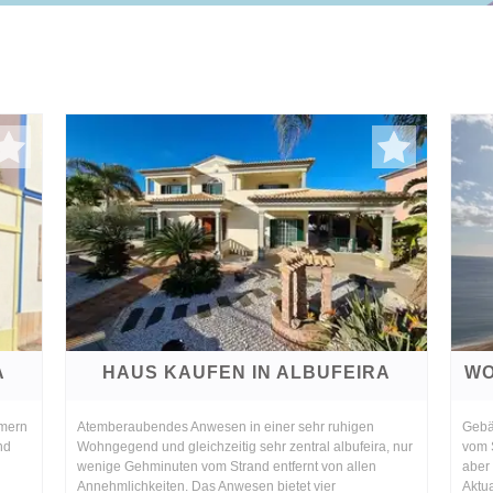
A
HAUS KAUFEN IN ALBUFEIRA
WO
mmern
Atemberaubendes Anwesen in einer sehr ruhigen
Gebä
nd
Wohngegend und gleichzeitig sehr zentral albufeira, nur
vom 
wenige Gehminuten vom Strand entfernt von allen
aber
Annehmlichkeiten. Das Anwesen bietet vier
Aktua