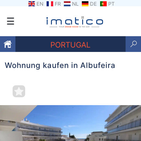
EN
FR
NL
DE
PT
☰
PORTUGAL
Wohnung kaufen in Albufeira
Favoriten
Über
uns
Kontaktiere
uns
Geschäftsbedingungen