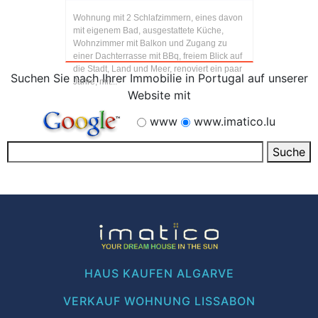
Wohnung mit 2 Schlafzimmern, eines davon
mit eigenem Bad, ausgestattete Küche,
Wohnzimmer mit Balkon und Zugang zu
einer Dachterrasse mit BBq, freiem Blick auf
die Stadt, Land und Meer, renoviert ein paar
Suchen Sie nach Ihrer Immobilie in Portugal auf unserer
Jahre, mit...
Website mit
www
www.imatico.lu
HAUS KAUFEN ALGARVE
VERKAUF WOHNUNG LISSABON