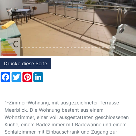
Referenzen
Previous
Nex
Immobilien
und
Steuerrecht
Drucke diese Seite
Facebook
Twitter
Pinterest
LinkedIn
1-Zimmer-Wohnung, mit ausgezeichneter Terrasse
Meerblick. Die Wohnung besteht aus einem
Wohnzimmer, einer voll ausgestatteten geschlossenen
Küche, einem Badezimmer mit Badewanne und einem
Schlafzimmer mit Einbauschrank und Zugang zur