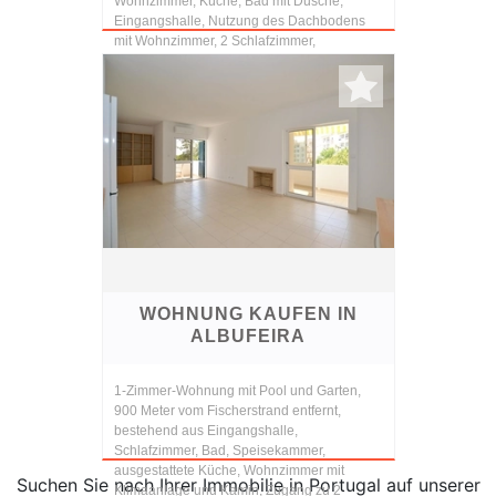
Wohnzimmer, Küche, Bad mit Dusche,
Eingangshalle, Nutzung des Dachbodens
mit Wohnzimmer, 2 Schlafzimmer,
Abstellraum und Bad, alle Zimmer und...
WOHNUNG KAUFEN IN
ALBUFEIRA
1-Zimmer-Wohnung mit Pool und Garten,
900 Meter vom Fischerstrand entfernt,
bestehend aus Eingangshalle,
Schlafzimmer, Bad, Speisekammer,
ausgestattete Küche, Wohnzimmer mit
Suchen Sie nach Ihrer Immobilie in Portugal auf unserer
Klimaanlage und Kamin, Zugang zu 2