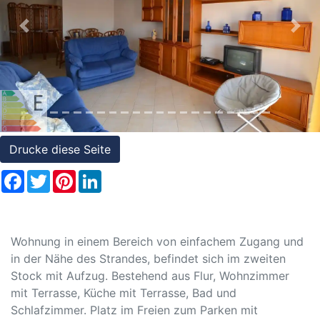
Referenzen
Previous
Nex
Immobilien
und
Steuerrecht
Drucke diese Seite
Facebook
Twitter
Pinterest
LinkedIn
Wohnung in einem Bereich von einfachem Zugang und
in der Nähe des Strandes, befindet sich im zweiten
Stock mit Aufzug. Bestehend aus Flur, Wohnzimmer
mit Terrasse, Küche mit Terrasse, Bad und
Schlafzimmer. Platz im Freien zum Parken mit