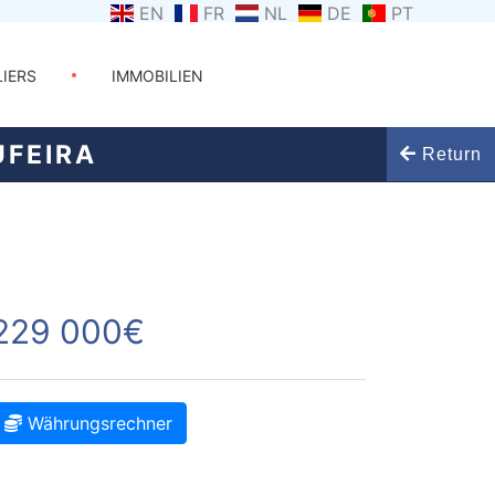
EN
FR
NL
DE
PT
LIERS
IMMOBILIEN
FEIRA
Return
229 000€
Währungsrechner