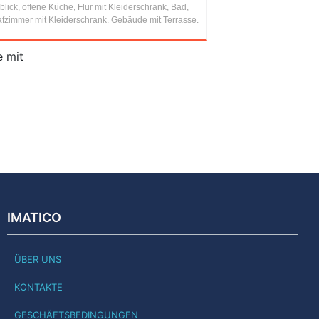
lick, offene Küche, Flur mit Kleiderschrank, Bad,
afzimmer mit Kleiderschrank. Gebäude mit Terrasse.
e mit
IMATICO
ÜBER UNS
KONTAKTE
GESCHÄFTSBEDINGUNGEN