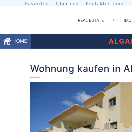
Favoriten
Über uns
Kontaktiere uns
REAL ESTATE
IMO
ALGA
HOME
Favoriten
Wohnung kaufen in Al
Über
uns
Kontaktiere
uns
Geschäftsbedingungen