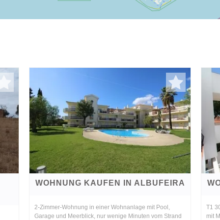
WOHNUNG KAUFEN IN ALBUFEIRA
WO
2-Zimmer-Wohnung in einer Wohnanlage mit Pool,
T1 3
Garage und Meerblick, nur wenige Minuten vom Strand
mit M