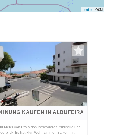
Leaflet
| OSM
HNUNG KAUFEN IN ALBUFEIRA
00 Meter von Praia dos Pescadores, Albufeira und
eerblick. Es hat Flur, Wohnzimmer, Balkon mit