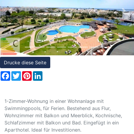
Referenzen
Previous
Nex
Immobilien
und
Steuerrecht
Drucke diese Seite
Facebook
Twitter
Pinterest
LinkedIn
1-Zimmer-Wohnung in einer Wohnanlage mit
Swimmingpools, für Ferien. Bestehend aus Flur,
Wohnzimmer mit Balkon und Meerblick, Kochnische,
Schlafzimmer mit Balkon und Bad. Eingefügt in ein
Aparthotel. Ideal für Investitionen.