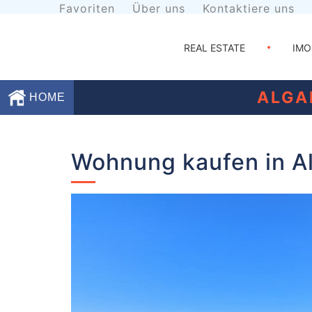
Favoriten
Über uns
Kontaktiere uns
REAL ESTATE
IMO
ALGA
HOME
Favoriten
Wohnung kaufen in Al
Über
uns
Kontaktiere
uns
Geschäftsbedingungen