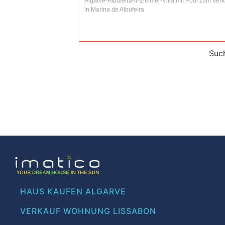
Algarve-Albufeira-4-Zimmer-Villa mit Pool zum Verk
in Marina de Albufeira
Such
HAUS KAUFEN ALGARVE
VERKAUF WOHNUNG LISSABON