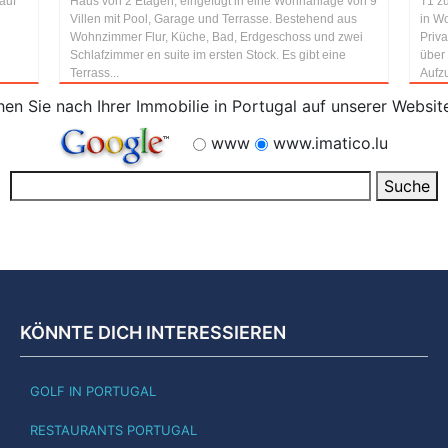
auf
Haus von 2 Etagen, eingefügt in eine Wohnanlage von 9
T1 zu
Villen mit Pool, Garage und Terrasse. Bestehend aus
in W
Wohnzimmer Flur, Küche, Bad, Erdgeschoss und zwei
Priv
Schlafzimmer en suite im ersten Stock. Es gibt eine
über 
Terrass...
Aufzu
en Sie nach Ihrer Immobilie in Portugal auf unserer Websit
www
www.imatico.lu
KÖNNTE DICH INTERESSIEREN
GOLF IN PORTUGAL
RESTAURANTS PORTUGAL