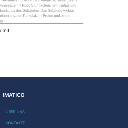
 verkaufen im Herzen von Albufeira, Santa Eulalia,
ohnanlage mit Pool, Grünflächen, Tennisplatz und
atparkplatz des Gebäudes. Das Gebäude verfügt
einen privaten Parkplatz im Freien und einen
g...
e mit
IMATICO
ÜBER UNS
KONTAKTE