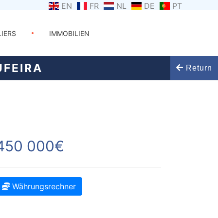
EN
FR
NL
DE
PT
LIERS
IMMOBILIEN
FEIRA
Return
450 000€
Währungsrechner