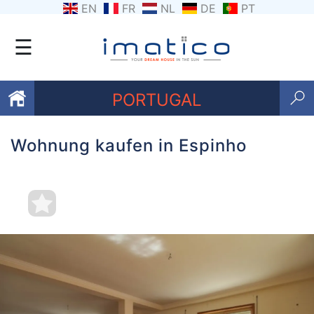
EN
FR
NL
DE
PT
☰
PORTUGAL
Wohnung kaufen in Espinho
Favoriten
Über
uns
Kontaktiere
uns
Geschäftsbedingungen