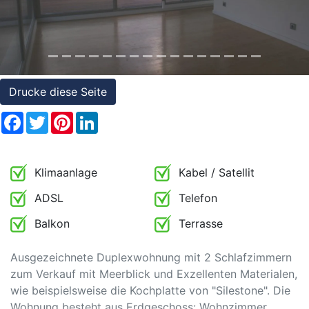
Referenzen
Immobilien
und
Steuerrecht
Drucke diese Seite
Facebook
Twitter
Pinterest
LinkedIn
Klimaanlage
Kabel / Satellit
ADSL
Telefon
Balkon
Terrasse
Ausgezeichnete Duplexwohnung mit 2 Schlafzimmern
zum Verkauf mit Meerblick und Exzellenten Materialen,
wie beispielsweise die Kochplatte von "Silestone". Die
Wohnung besteht aus Erdgeschoss: Wohnzimmer,