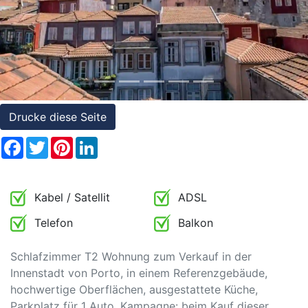
Referenzen
Immobilien
und
Steuerrecht
Drucke diese Seite
Facebook
Twitter
Pinterest
LinkedIn
Kabel / Satellit
ADSL
Telefon
Balkon
Schlafzimmer T2 Wohnung zum Verkauf in der
Innenstadt von Porto, in einem Referenzgebäude,
hochwertige Oberflächen, ausgestattete Küche,
Parkplatz für 1 Auto. Kampagne: beim Kauf dieser