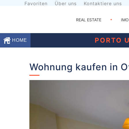
Favoriten
Über uns
Kontaktiere uns
REAL ESTATE
IMO
PORTO 
HOME
Favoriten
Wohnung kaufen in O
Über
uns
Kontaktiere
uns
Geschäftsbedingungen