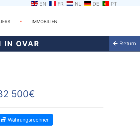
EN
FR
NL
DE
PT
LIERS
IMMOBILIEN
 IN OVAR
Return
82 500€
Währungsrechner