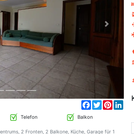
Next
Facebook
Twitter
Pinterest
Link
Telefon
Balkon
ntrums, 2 Fronten, 2 Balkone, Küche, Garage für 1