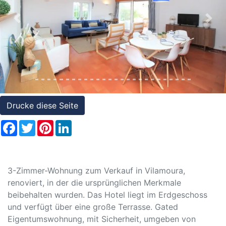
Referenzen
Previous
Nex
Immobilien
und
Steuerrecht
Drucke diese Seite
Facebook
Twitter
Pinterest
LinkedIn
3-Zimmer-Wohnung zum Verkauf in Vilamoura,
renoviert, in der die ursprünglichen Merkmale
beibehalten wurden. Das Hotel liegt im Erdgeschoss
und verfügt über eine große Terrasse. Gated
Eigentumswohnung, mit Sicherheit, umgeben von