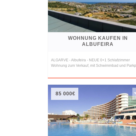
Referenzen
Immobilien
und
Steuerrecht
WOHNUNG KAUFEN IN
ALBUFEIRA
ALGARVE - Albufeira - NEUE 0+1 Schlafzimmer
Wohnung zum Verkauf, mit Schwimmbad und Parkp
85 000€