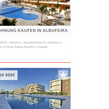
HNUNG KAUFEN IN ALBUFEIRA
RVE - Albufeira - Appartements d'1 chambre à
e à l'Hotel Balaia Atlantico, à Balaia
50 000€