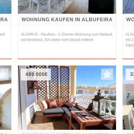
IRA
WOHNUNG KAUFEN IN ALBUFEIRA
WO
auf
ALGARVE - Albufeira - 2-Zimmer-Wohnung zum Verkauf,
ALGA
mit Meerblick, 300 Meter vom Strand entfernt
mit 2
Eige
489 000€
3