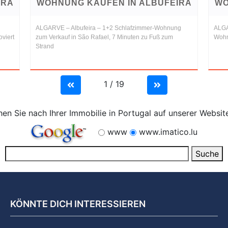
IRA
WOHNUNG KAUFEN IN ALBUFEIRA
WO
ALGARVE – Albufeira – 1+2 Schlafzimmer-Wohnung
ALGA
viert
zum Verkauf in São Rafael, 7 Minuten zu Fuß zum
Wohn
Strand
1 / 19
en Sie nach Ihrer Immobilie in Portugal auf unserer Websit
www
www.imatico.lu
KÖNNTE DICH INTERESSIEREN