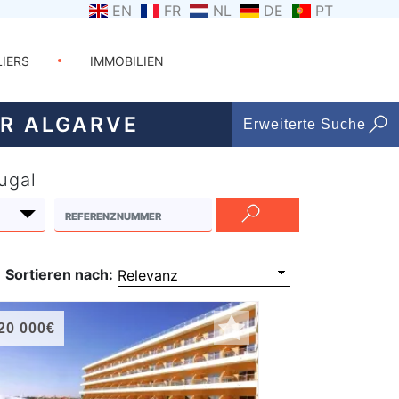
EN
FR
NL
DE
PT
LIERS
IMMOBILIEN
ER ALGARVE
Erweiterte Suche
ugal
Sortieren nach:
20 000€