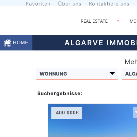
Favoriten
Über uns
Kontaktiere uns
REAL ESTATE
IMO
ALGARVE IMMOB
HOME
Meh
Favoriten
Über
uns
Suchergebnisse:
Kontaktiere
uns
400 000€
Geschäftsbedingungen