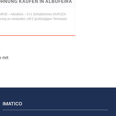
HNUNG KAUFEN IN ALBUFEIRA
RVE – Albufeira – 2+1 Schlafzimmer DUPLEX-
ung zu verkaufen, mit 2 großzügigen Terrassen
e mit
IMATICO