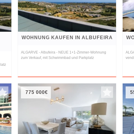
WOHNUNG KAUFEN IN ALBUFEIRA
WO
ALGARVE - Albufeira - NEUE 1+1-Zimmer-Wohnung
ALGA
zum Verkauf, mit Schwimmbad und Parkplatz
vendr
latz
775 000€
5