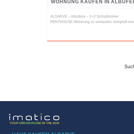
WOHNUNG KAUFEN IN ALBUFE
ALGARVE – Albufeira – 2+2 Schlafzimmer
PENTHOUSE-Wohnung zu verkaufen, komplett reno
Such