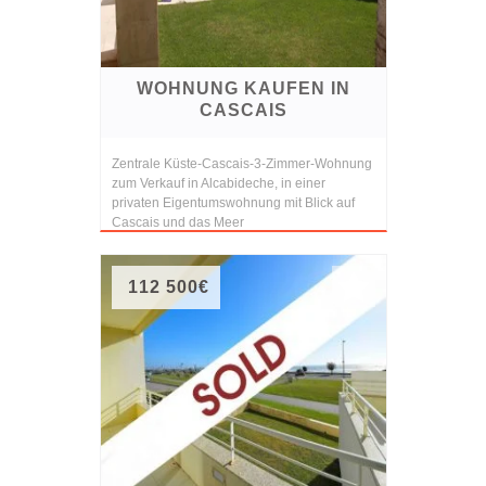
WOHNUNG KAUFEN IN
CASCAIS
Zentrale Küste-Cascais-3-Zimmer-Wohnung
zum Verkauf in Alcabideche, in einer
privaten Eigentumswohnung mit Blick auf
Cascais und das Meer
112 500€