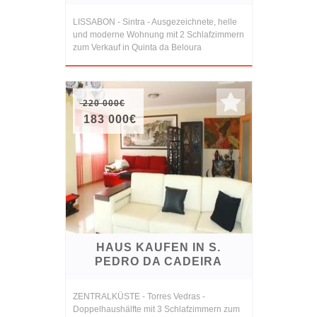
LISSABON - Sintra - Ausgezeichnete, helle
und moderne Wohnung mit 2 Schlafzimmern
zum Verkauf in Quinta da Beloura
220 000€
183 000€
HAUS KAUFEN IN S.
PEDRO DA CADEIRA
ZENTRALKÜSTE - Torres Vedras -
Doppelhaushälfte mit 3 Schlafzimmern zum