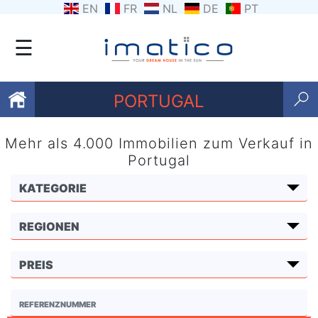
EN
FR
NL
DE
PT
☰
PORTUGAL
Mehr als 4.000 Immobilien zum Verkauf in
Favoriten
Portugal
Über
uns
Kontaktiere
uns
Geschäftsbedingungen