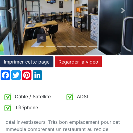
et
Previous
Nex
conditions
Témoignages
Conseils
Juridiques
Imprimer cette page
Regarder la vidéo
Facebook
Twitter
Pinterest
LinkedIn
Câble / Satellite
ADSL
Téléphone
Idéal investisseurs. Très bon emplacement pour cet
immeuble comprenant un restaurant au rez de