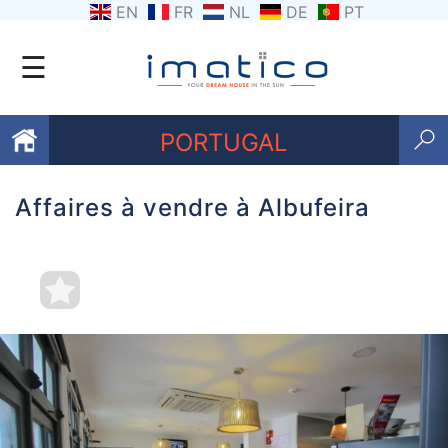
EN
FR
NL
DE
PT
☰
PORTUGAL
Affaires à vendre à Albufeira
Favoris
Qui
sommes-
nous
Contactez
nous
Termes