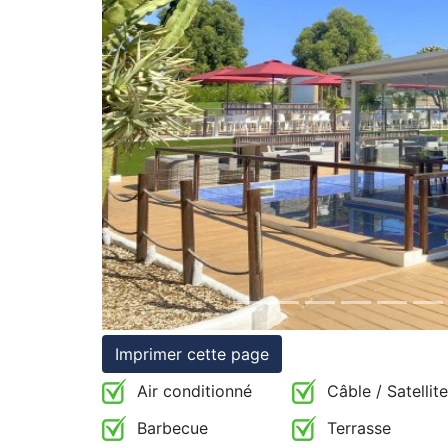
et
conditions
Previous
Témoignages
Conseils
Juridiques
Imprimer cette page
Air conditionné
Câble / Satellite
Barbecue
Terrasse