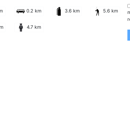
km
0.2 km
3.6 km
5.6 km
m
r
km
4.7 km