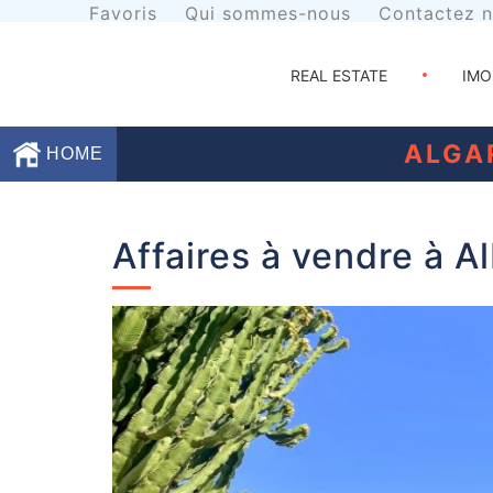
Favoris
Qui sommes-nous
Contactez 
REAL ESTATE
IMO
ALGA
HOME
Favoris
Affaires à vendre à A
Qui
sommes-
nous
Contactez
nous
Termes