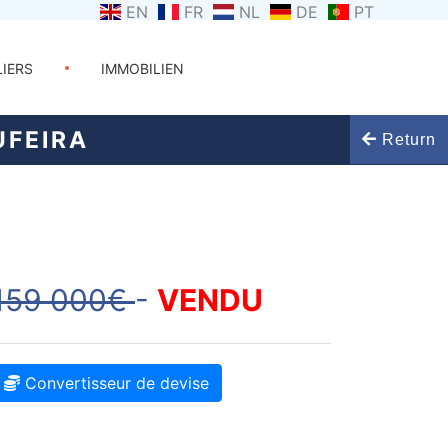
EN
FR
NL
DE
PT
LIERS
IMMOBILIEN
UFEIRA
Return
159 000€
-
VENDU
Convertisseur de devise