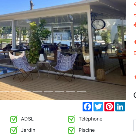
Next
Facebook
Twitter
Pinterest
Link
ADSL
Téléphone
Jardin
Piscine