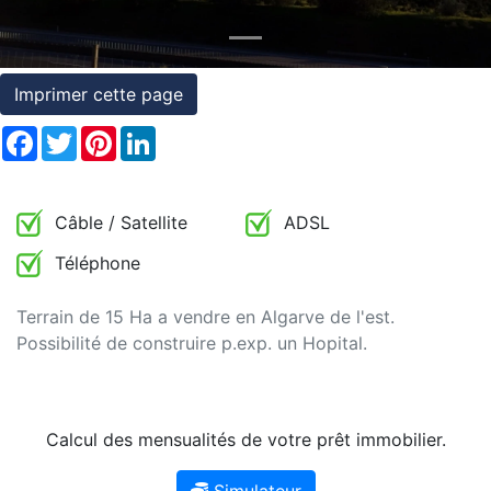
et
conditions
Imprimer cette page
Témoignages
Facebook
Twitter
Pinterest
LinkedIn
Conseils
Juridiques
Câble / Satellite
ADSL
Téléphone
Terrain de 15 Ha a vendre en Algarve de l'est.
Possibilité de construire p.exp. un Hopital.
Calcul des mensualités de votre prêt immobilier.