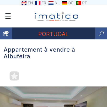
EN
FR
NL
DE
PT
☰
PORTUGAL
Appartement à vendre à
Favoris
Albufeira
Qui
sommes-
nous
Contactez
nous
Termes