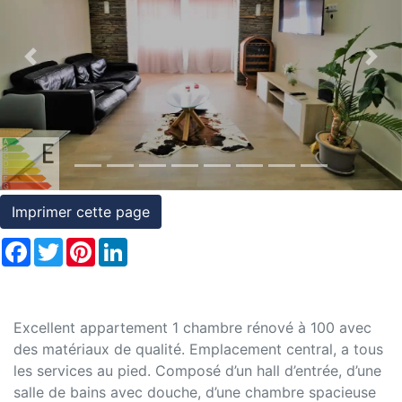
et
conditions
Previous
Nex
Témoignages
Conseils
Juridiques
Imprimer cette page
Facebook
Twitter
Pinterest
LinkedIn
Excellent appartement 1 chambre rénové à 100 avec
des matériaux de qualité. Emplacement central, a tous
les services au pied. Composé d’un hall d’entrée, d’une
salle de bains avec douche, d’une chambre spacieuse