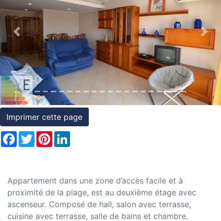
et
conditions
Previous
Nex
Témoignages
Conseils
Juridiques
Imprimer cette page
Facebook
Twitter
Pinterest
LinkedIn
Appartement dans une zone d’accès facile et à
proximité de la plage, est au deuxième étage avec
ascenseur. Composé de hall, salon avec terrasse,
cuisine avec terrasse, salle de bains et chambre.