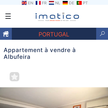
EN
FR
NL
DE
PT
☰
PORTUGAL
Appartement à vendre à
Favoris
Albufeira
Qui
sommes-
nous
Contactez
nous
Termes