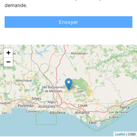
demande.
Envoyer
+
−
Leaflet
| OSM