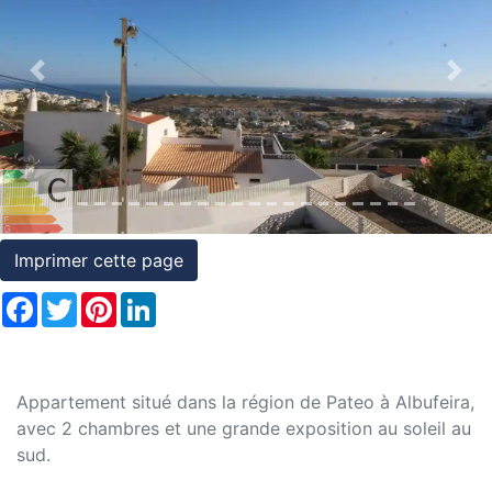
et
conditions
Previous
Nex
Témoignages
Conseils
Juridiques
Imprimer cette page
Facebook
Twitter
Pinterest
LinkedIn
Appartement situé dans la région de Pateo à Albufeira,
avec 2 chambres et une grande exposition au soleil au
sud.