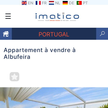
EN
FR
NL
DE
PT
☰
PORTUGAL
Appartement à vendre à
Favoris
Albufeira
Qui
sommes-
nous
Contactez
nous
Termes