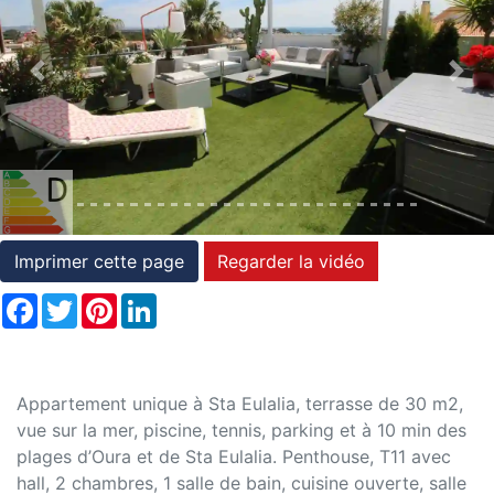
et
conditions
Previous
Nex
Témoignages
Conseils
Juridiques
Imprimer cette page
Regarder la vidéo
Facebook
Twitter
Pinterest
LinkedIn
Appartement unique à Sta Eulalia, terrasse de 30 m2,
vue sur la mer, piscine, tennis, parking et à 10 min des
plages d’Oura et de Sta Eulalia. Penthouse, T11 avec
hall, 2 chambres, 1 salle de bain, cuisine ouverte, salle