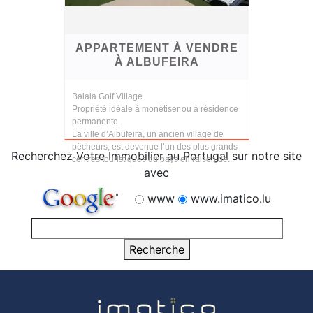
APPARTEMENT À VENDRE
À ALBUFEIRA
Balaia Golf Village.
Propriété idéale à monétiser ou à résidence
permanente.
La ville d’Albufeira, un ancien village de
pêcheurs, est devenue l’un des plus grands
Recherchez Votre Immobilier au Portugal sur notre site
centres touristiques du pays en raison de...
avec
www
www.imatico.lu