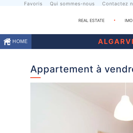
Favoris
Qui sommes-nous
Contactez 
REAL ESTATE
IMO
ALGARV
HOME
Favoris
Appartement à vendre
Qui
sommes-
nous
Contactez
nous
Termes