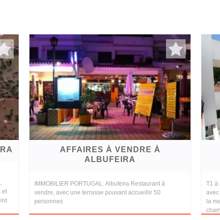
IRA
AFFAIRES À VENDRE À
ALBUFEIRA
,
IMMOBILIER PORTUGAL: Albufeira Restaurant à
T1 à 
 et
vendre, avec une terrasse pouvant accueillir 50
avec 
int
personnes
la me
chamb