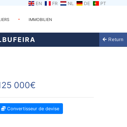
EN
FR
NL
DE
PT
LIERS
IMMOBILIEN
LBUFEIRA
Return
125 000€
Convertisseur de devise