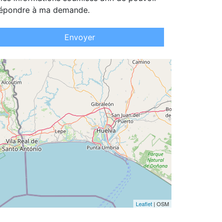
épondre à ma demande.
Envoyer
Leaflet
| OSM