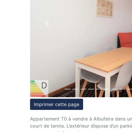
et
conditions
Previous
Témoignages
Conseils
Juridiques
Imprimer cette page
Appartement T0 à vendre à Albufeira dans un
court de tennis. L’extérieur dispose d’un park