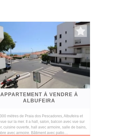
APPARTEMENT À VENDRE À
ALBUFEIRA
300 mètres de Praia dos Pescadores, Albufeira et
vue sur la mer. Il a hall, salon, balcon avec vue sur
r, cuisine ouverte, hall avec armoire, salle de bains,
re avec armoire. Bâtiment avec patio....